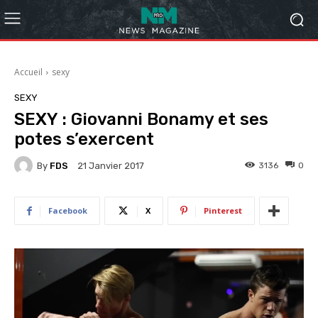
Accueil
sexy
SEXY
SEXY : Giovanni Bonamy et ses
potes s’exercent
By
FDS
3136
0
21 Janvier 2017
Facebook
X
Pinterest