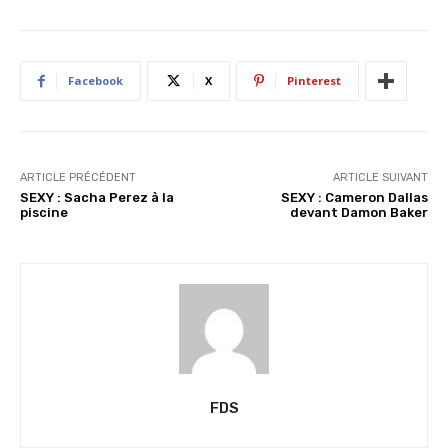
m
e
n
Facebook
X
Pinterest
t
…
ARTICLE PRÉCÉDENT
ARTICLE SUIVANT
SEXY : Sacha Perez à la
SEXY : Cameron Dallas
piscine
devant Damon Baker
FDS