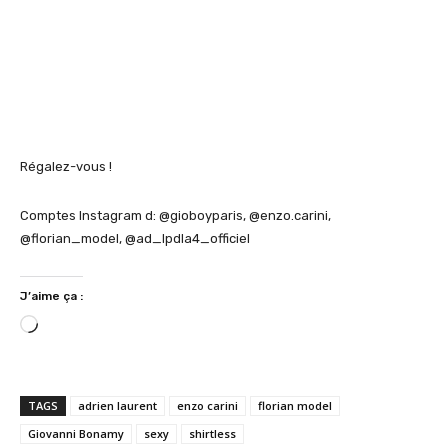
Régalez-vous !
Comptes Instagram d: @gioboyparis, @enzo.carini,
@florian_model, @ad_lpdla4_officiel
J’aime ça :
C
h
a
r
TAGS
adrien laurent
enzo carini
florian model
g
Giovanni Bonamy
sexy
shirtless
e