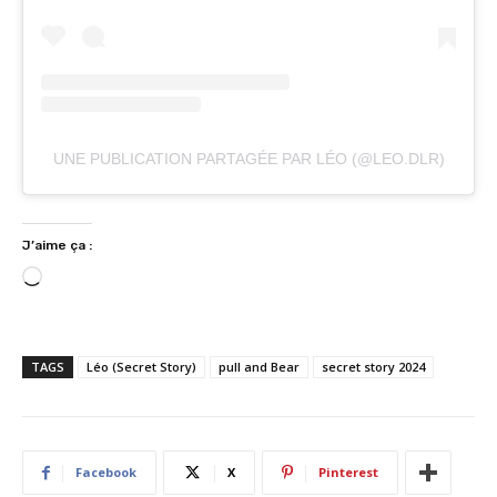
UNE PUBLICATION PARTAGÉE PAR LÉO (@LEO.DLR)
J’aime ça :
C
h
a
r
TAGS
Léo (Secret Story)
pull and Bear
secret story 2024
g
e
m
e
Facebook
X
Pinterest
n