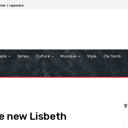
ter / rejoindre
ople
Séries
Culture
Musique
Style
J’ai Testé
S
e new Lisbeth