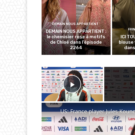
DEMAIN NOUS APPARTIENT
FRI
DEMAIN NOUS APPARTIENT :
le chemisier rose à motifs
ICI TO
de Chloé dans l’épisode
blouse 
2264
dans
×
Play Video