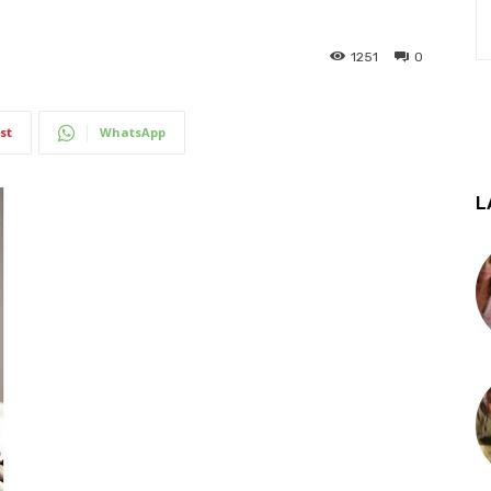
1251
0
st
WhatsApp
L