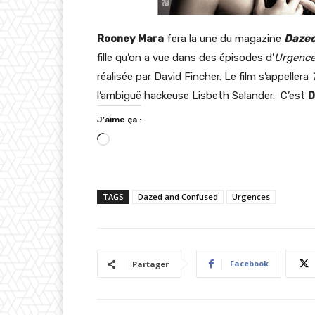
Rooney Mara
fera la une du magazine
Dazed
fille qu’on a vue dans des épisodes d’
Urgenc
réalisée par David Fincher. Le film s’appellera
l’ambiguë hackeuse Lisbeth Salander. C’est
D
J’aime ça :
C
h
a
TAGS
Dazed and Confused
Urgences
r
g
e
m
Facebook
Partager
e
n
t