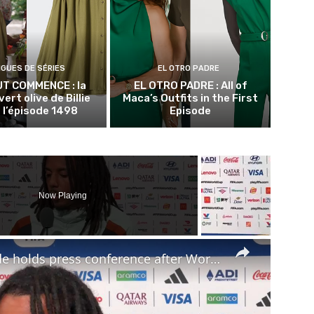
NGUES DE SÉRIES
EL OTRO PADRE
UT COMMENCE : la
EL OTRO PADRE : All of
vert olive de Billie
Maca’s Outfits in the First
 l’épisode 1498
Episode
Now Playing
×
US: France player Jules Kounde holds press conference after World Cup third-place match against England.