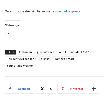
On en trouve des similaires sur le
site d’Ali express
J’aime ça :
C
h
a
r
TAGS
Cotton on
guns'n'roses
outfit
resident 1x02
g
Resident evil season 1
t-shirt
Tamara Smart
e
Young Jade Wesker
m
e
n
t
…
Facebook
X
Pinterest