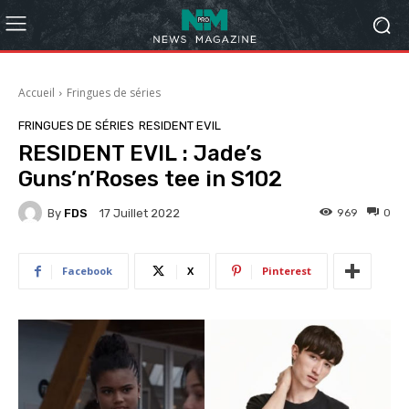
Accueil
Fringues de séries
FRINGUES DE SÉRIES
RESIDENT EVIL
RESIDENT EVIL : Jade’s
Guns’n’Roses tee in S102
By
FDS
969
0
17 Juillet 2022
Facebook
X
Pinterest