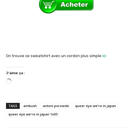
On trouve ce sweatshirt avec un cordon plus simple
ici
J’aime ça :
C
h
a
r
TAGS
ambush
antoni porowski
queer eye we're in japan
g
queer eye we're in japan 1x03
e
m
e