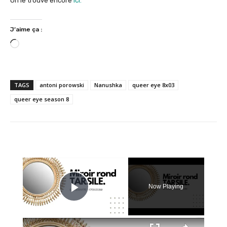
On le trouve encore
ici.
J’aime ça :
C
h
a
r
TAGS
antoni porowski
Nanushka
queer eye 8x03
g
queer eye season 8
e
m
e
n
t
×
…
Now Playing
Play Video
×