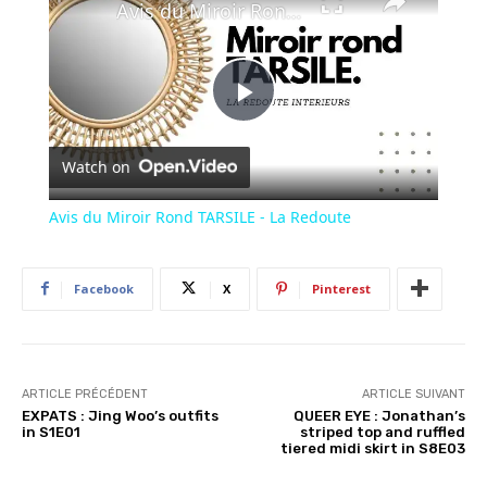
Avis du Miroir Rond TARSILE - La Redoute
Play
Watch on
Video
Avis du Miroir Rond TARSILE - La Redoute
Facebook
X
Pinterest
ARTICLE PRÉCÉDENT
ARTICLE SUIVANT
EXPATS : Jing Woo’s outfits
QUEER EYE : Jonathan’s
in S1E01
striped top and ruffled
tiered midi skirt in S8E03