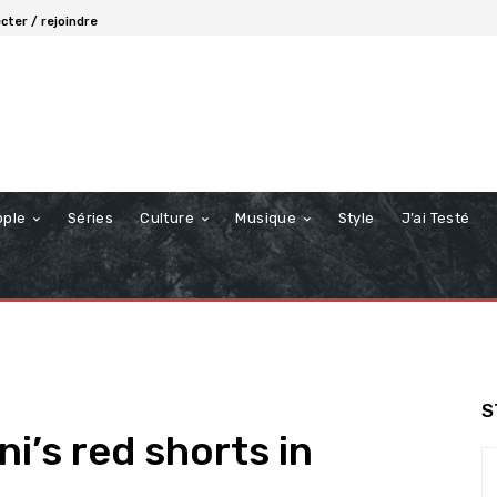
cter / rejoindre
ople
Séries
Culture
Musique
Style
J’ai Testé
S
i’s red shorts in