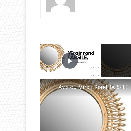
×
Play Video
Avis du Miroir Rond TARSILE 