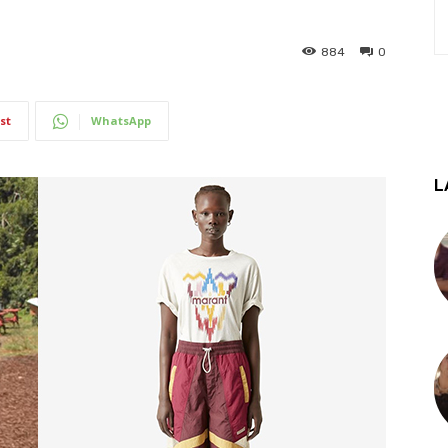
884
0
st
WhatsApp
L