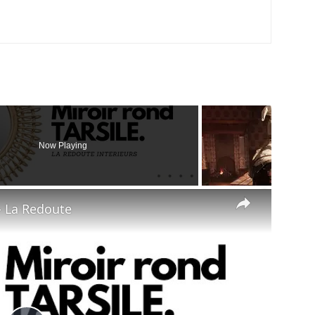
Now Playing
×
- La Redoute