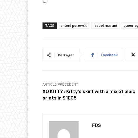
C
h
a
TAGS
antoni porowski
isabel marant
queer e
r
g
e
m
Facebook
Partager
e
n
t
…
ARTICLE PRÉCÉDENT
XO KITTY : Kitty’s skirt with a mix of plaid
prints in S1E05
FDS