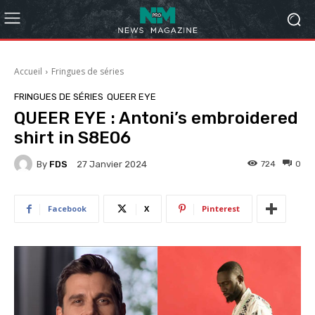
Accueil
Fringues de séries
FRINGUES DE SÉRIES
QUEER EYE
QUEER EYE : Antoni’s embroidered
shirt in S8E06
By
FDS
724
0
27 Janvier 2024
Facebook
X
Pinterest