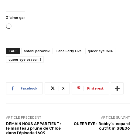
J’aime ça :
C
h
a
r
TAGS
antoni porowski
Lane Forty Five
queer eye 8x06
g
queer eye season 8
e
m
e
n
Facebook
X
Pinterest
t
…
ARTICLE PRÉCÉDENT
ARTICLE SUIVANT
DEMAIN NOUS APPARTIENT :
QUEER EYE : Bobby’s leopard
le manteau prune de Chloé
outfit in S8E06
dans l’épisode 1609