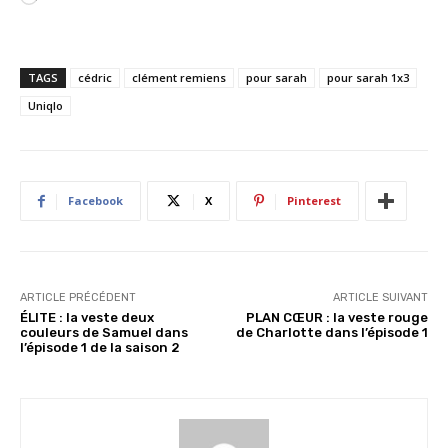
h
a
r
TAGS
cédric
clément remiens
pour sarah
pour sarah 1x3
g
Uniqlo
e
m
e
n
Facebook
X
Pinterest
t
…
ARTICLE PRÉCÉDENT
ARTICLE SUIVANT
ÉLITE : la veste deux
PLAN CŒUR : la veste rouge
couleurs de Samuel dans
de Charlotte dans l’épisode 1
l’épisode 1 de la saison 2