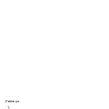
J’aime ça :
C