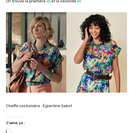
On trouve la première
ici
et la seconde
ici
Cheffe costumière : Églantine Sabot
J’aime ça :
C