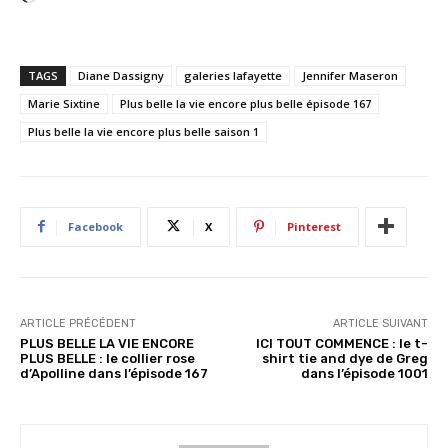
h
a
r
TAGS
Diane Dassigny
galeries lafayette
Jennifer Maseron
g
Marie Sixtine
Plus belle la vie encore plus belle épisode 167
e
Plus belle la vie encore plus belle saison 1
m
e
n
t
…
Facebook
X
Pinterest
ARTICLE PRÉCÉDENT
ARTICLE SUIVANT
PLUS BELLE LA VIE ENCORE
ICI TOUT COMMENCE : le t-
PLUS BELLE : le collier rose
shirt tie and dye de Greg
d’Apolline dans l’épisode 167
dans l’épisode 1001