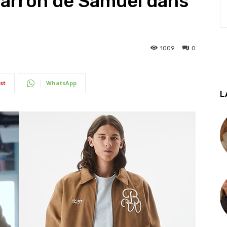
marron de Samuel dans
1009
0
st
WhatsApp
L