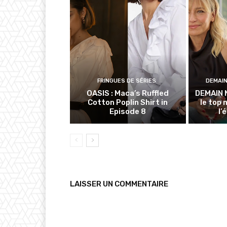
FRINGUES DE SÉRIES
DEMAI
OASIS : Maca’s Ruffled
DEMAIN 
Cotton Poplin Shirt in
le top 
Episode 8
l’
LAISSER UN COMMENTAIRE