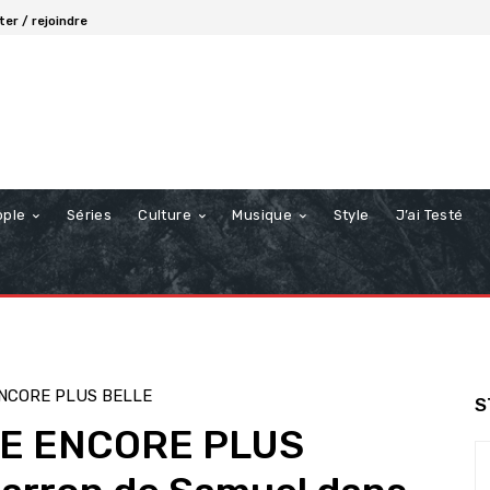
er / rejoindre
ople
Séries
Culture
Musique
Style
J’ai Testé
ENCORE PLUS BELLE
S
IE ENCORE PLUS