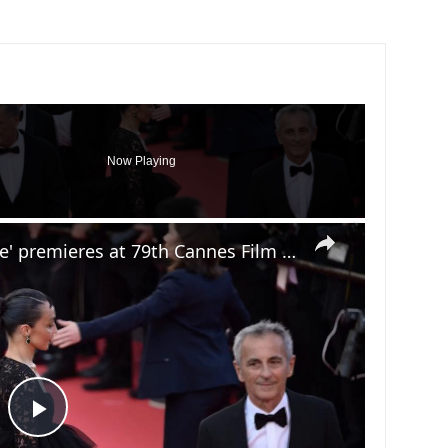
Now Playing
×
France: 'La Vie d'une femme' premieres at 79th Cannes Film Festival.
Play