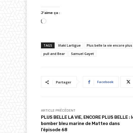
J’aime ça :
C
h
a
TAGS
Iňaki Lartigue
Plus belle la vie encore plus
r
pull and Bear
g
Samuel Gayet
e
m
e
Facebook
Partager
n
t
…
ARTICLE PRÉCÉDENT
PLUS BELLE LA VIE, ENCORE PLUS BELLE : l
bomber bleu marine de Matteo dans
l’épisode 68