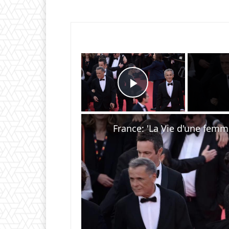
×
Play Video