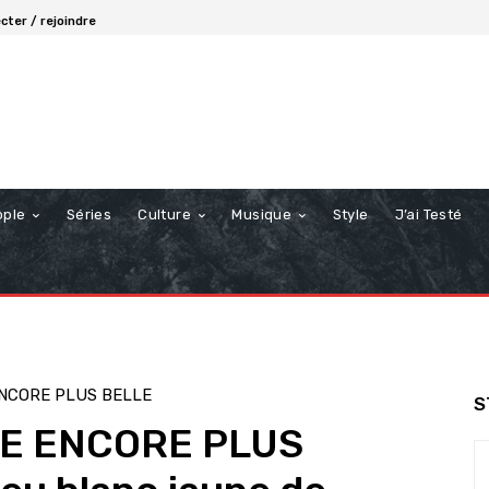
cter / rejoindre
ople
Séries
Culture
Musique
Style
J’ai Testé
ENCORE PLUS BELLE
S
IE ENCORE PLUS