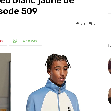
leu blanc jaune de
isode 509
218
0
st
WhatsApp
L