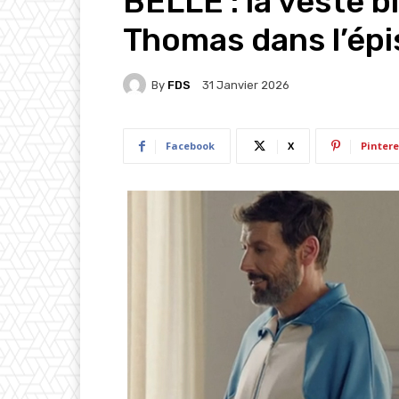
BELLE : la veste b
Thomas dans l’ép
By
FDS
31 Janvier 2026
Facebook
X
Pintere