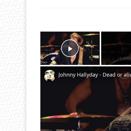
×
Play Video
Johnny Hallyday - Dead or ali