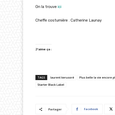
On la trouve
ici
Cheffe costumière : Catherine Launay
J’aime ça :
TAGS
laurent kerusoré
Plus belle la vie encore p
Starter Black Label
Facebook
Partager