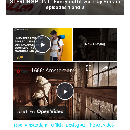
STERLING POINT : Every outfit worn by Rory in
episodes 1 and 2
×
Now Playing
Play Video
×
1666: Amsterdam - Official Devlog #2: The Art Video
Play
Watch on
Video
1666: Amsterdam - Official Devlog #2: The Art Video