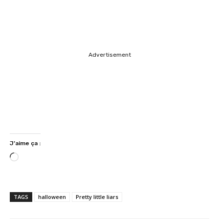
Advertisement
J’aime ça :
C
h
a
r
TAGS
halloween
Pretty little liars
g
e