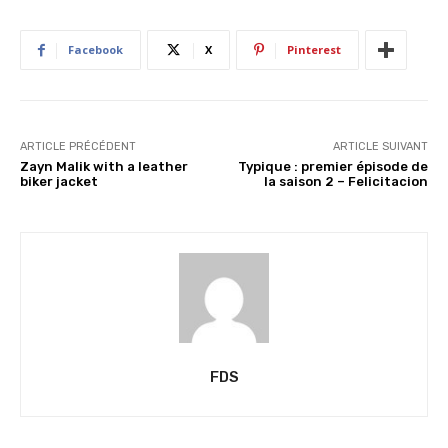
m
e
Facebook
X
Pinterest
n
t
…
ARTICLE PRÉCÉDENT
ARTICLE SUIVANT
Zayn Malik with a leather
Typique : premier épisode de
biker jacket
la saison 2 – Felicitacion
FDS