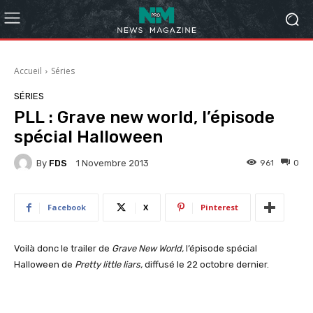
Accueil
Séries
SÉRIES
PLL : Grave new world, l’épisode
spécial Halloween
By
FDS
961
0
1 Novembre 2013
Facebook
X
Pinterest
Voilà donc le trailer de
Grave New World,
l’épisode spécial
Halloween de
Pretty little liars,
diffusé le 22 octobre dernier.