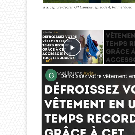
à g. capture d’écran Off Campus, épisode 4, Prrime Video
×
Play Video