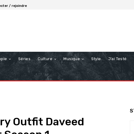
cter / rejoindre
ople
Séries
Culture
Musique
Style
J’ai Testé
S
y Outfit Daveed