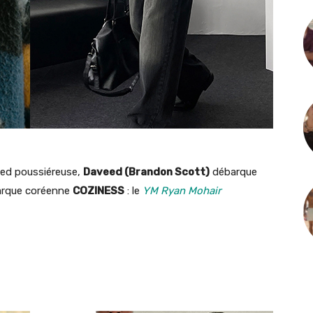
eed poussiéreuse,
Daveed (Brandon Scott)
débarque
marque coréenne
COZINESS
: le
YM Ryan Mohair