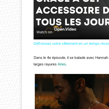
Watch on
Défroissez votre vêtement en un temps record 
Dans le 4e épisode, il se balade avec Hanna
larges rayures
Aries
.