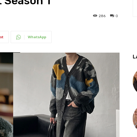
 Season 1
286
0
st
WhatsApp
L