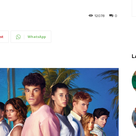
12078
0
st
WhatsApp
L