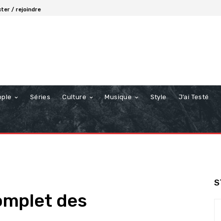
ter / rejoindre
ople
Séries
Culture
Musique
Style
J’ai Testé
S
complet des