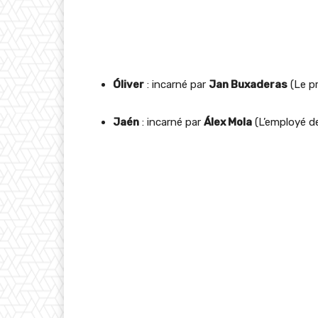
Óliver
: incarné par
Jan Buxaderas
(Le pr
Jaén
: incarné par
Álex Mola
(L’employé de 