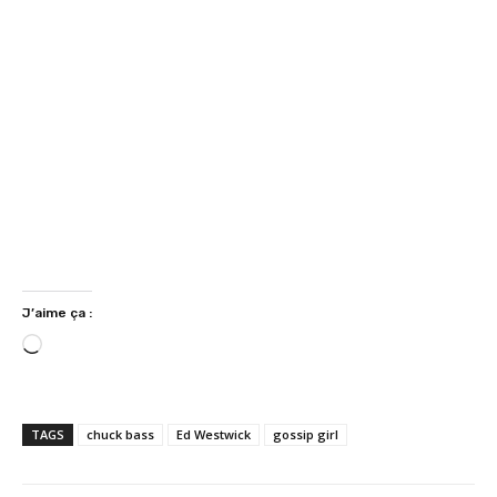
J’aime ça :
C
h
a
r
TAGS
chuck bass
Ed Westwick
gossip girl
g
e