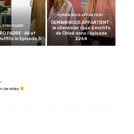
DEMAIN NOUS APPARTIENT
DEMAIN NOUS APPARTIENT :
L OTRO PADRE
le chemisier rose à motifs
RO PADRE : All of
de Chloé dans l’épisode
utfits in Episode 3
2264
in
on de miley