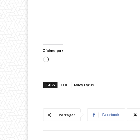
J’aime ça :
C
h
a
TAGS
LOL
Miley Cyrus
r
g
e
m
Facebook
Partager
e
n
t