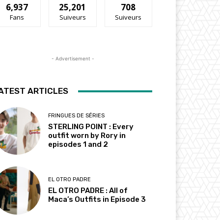
6,937
25,201
708
Fans
Suiveurs
Suiveurs
- Advertisement -
ATEST ARTICLES
FRINGUES DE SÉRIES
STERLING POINT : Every
outfit worn by Rory in
episodes 1 and 2
EL OTRO PADRE
EL OTRO PADRE : All of
Maca’s Outfits in Episode 3