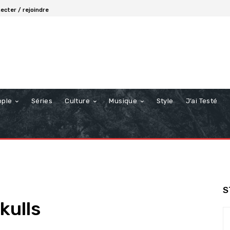
ecter / rejoindre
ople
Séries
Culture
Musique
Style
J’ai Testé
S
kulls