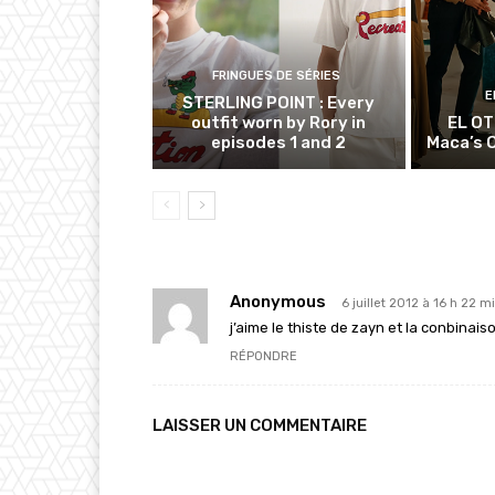
FRINGUES DE SÉRIES
E
STERLING POINT : Every
outfit worn by Rory in
EL OT
episodes 1 and 2
Maca’s O
Anonymous
6 juillet 2012 à 16 h 22 m
j’aime le thiste de zayn et la conbinais
RÉPONDRE
LAISSER UN COMMENTAIRE