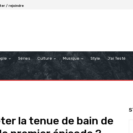
er / rejoindre
ople
Séries
Culture
Musique
Style
J’ai Testé
S
er la tenue de bain de