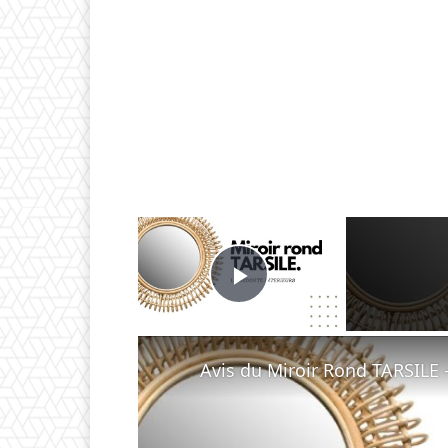
×
Play Video
Avis du Miroir Rond TARSILE 