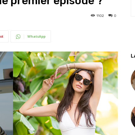
le premier épisode ?
1102
0
st
WhatsApp
L