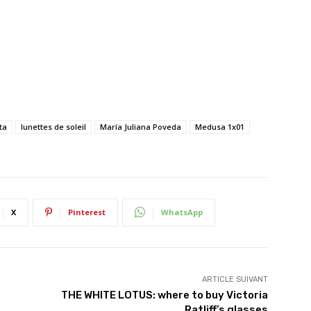
ta
lunettes de soleil
María Juliana Poveda
Medusa 1x01
X
Pinterest
WhatsApp
ARTICLE SUIVANT
THE WHITE LOTUS: where to buy Victoria
Ratliff’s glasses