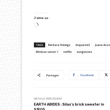
J’aime ça :
C
h
a
TAGS
Bárbara Hidalgo
dsquared2
Juana Acos
r
Medusa saison 1
g
netflix
sunglasses
e
m
e
Facebook
Partager
n
t
…
ARTICLE PRÉCÉDENT
EARTH ABIDES : Silas’s brick sweater in
S1E05