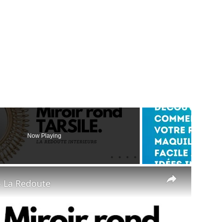
Now Playing
×
- La Redoute