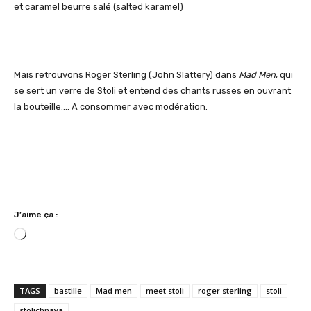
et caramel beurre salé (salted karamel)
Mais retrouvons Roger Sterling (John Slattery) dans
Mad Men
, qui
se sert un verre de Stoli et entend des chants russes en ouvrant
la bouteille…. A consommer avec modération.
J’aime ça :
C
h
a
r
TAGS
bastille
Mad men
meet stoli
roger sterling
stoli
g
stolichnaya