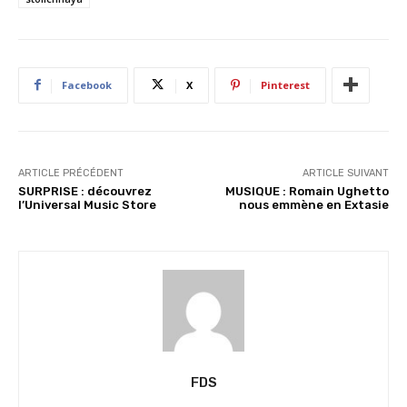
e
m
e
n
Facebook
X
Pinterest
t
…
ARTICLE PRÉCÉDENT
ARTICLE SUIVANT
SURPRISE : découvrez
MUSIQUE : Romain Ughetto
l’Universal Music Store
nous emmène en Extasie
FDS