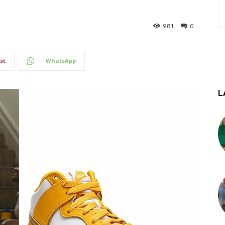
981
0
st
WhatsApp
L