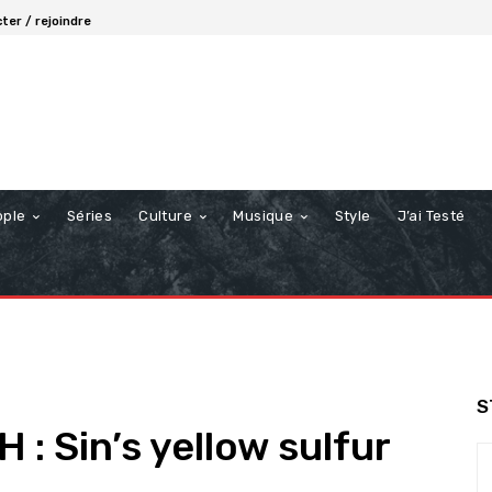
ter / rejoindre
ople
Séries
Culture
Musique
Style
J’ai Testé
S
 Sin’s yellow sulfur