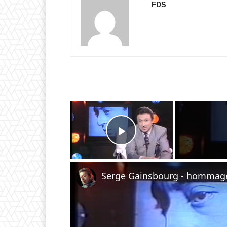
FDS
×
Play Video
Serge Gainsbourg - hommage 