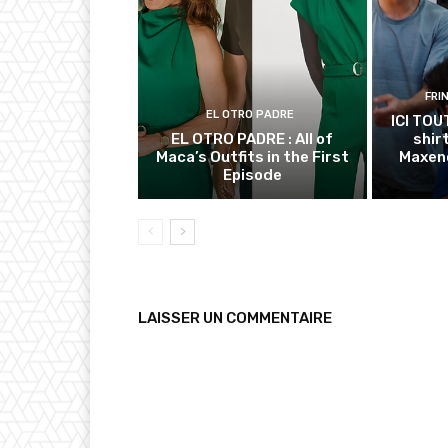
FRI
EL OTRO PADRE
ICI TOU
EL OTRO PADRE : All of
shir
Maca’s Outfits in the First
Maxenc
Episode
LAISSER UN COMMENTAIRE