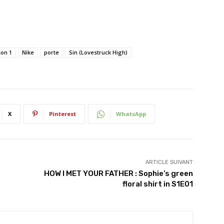
son 1
Nike
porte
Sin (Lovestruck High)
X
Pinterest
WhatsApp
ARTICLE SUIVANT
m
HOW I MET YOUR FATHER : Sophie’s green
floral shirt in S1E01