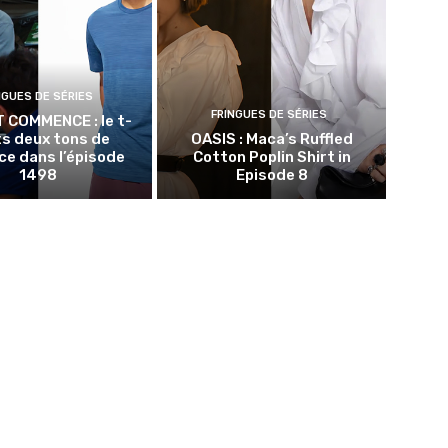
NGUES DE SÉRIES
FRINGUES DE SÉRIES
T COMMENCE : le t-
ts deux tons de
OASIS : Maca’s Ruffled
e dans l’épisode
Cotton Poplin Shirt in
1498
Episode 8