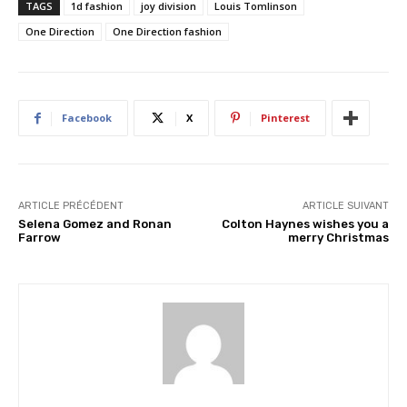
TAGS
1d fashion
joy division
Louis Tomlinson
g
One Direction
One Direction fashion
e
m
e
n
Facebook
X
Pinterest
t
…
ARTICLE PRÉCÉDENT
ARTICLE SUIVANT
Selena Gomez and Ronan
Colton Haynes wishes you a
Farrow
merry Christmas