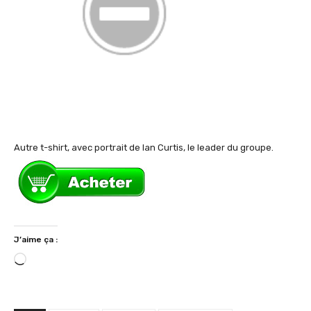
Autre t-shirt, avec portrait de Ian Curtis, le leader du groupe.
J’aime ça :
C
h
a
r