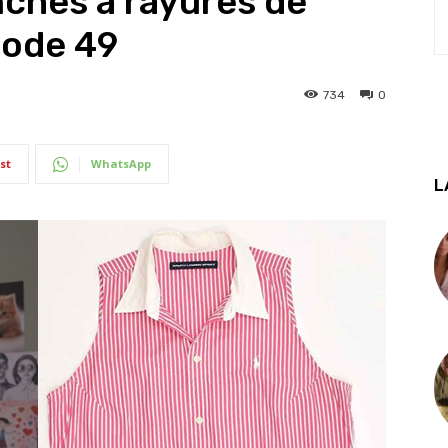
ches à rayures de
isode 49
734
0
st
WhatsApp
L