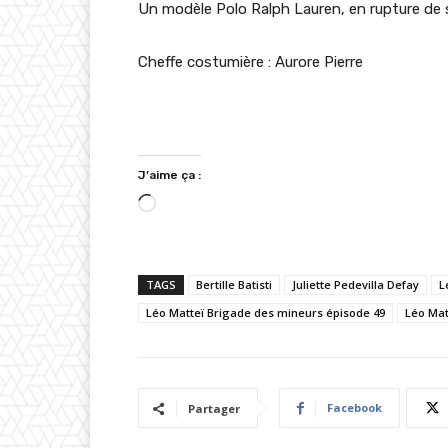
Un modèle Polo Ralph Lauren, en rupture de 
Cheffe costumière : Aurore Pierre
J’aime ça :
C
h
a
TAGS
Bertille Batisti
Juliette Pedevilla Defay
L
r
Léo Matteï Brigade des mineurs épisode 49
g
Léo Mat
e
m
e
Facebook
Partager
n