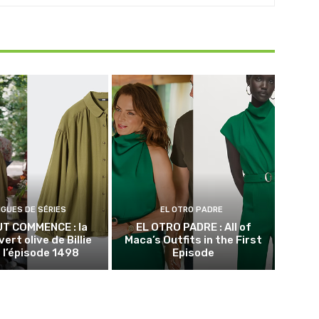
NGUES DE SÉRIES
EL OTRO PADRE
UT COMMENCE : la
EL OTRO PADRE : All of
vert olive de Billie
Maca’s Outfits in the First
 l’épisode 1498
Episode