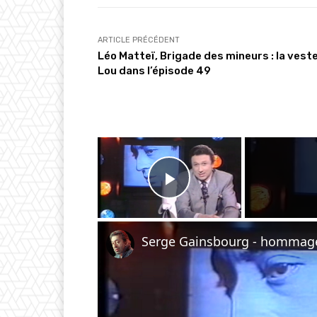
t
…
ARTICLE PRÉCÉDENT
Léo Matteï, Brigade des mineurs : la vest
Lou dans l’épisode 49
×
Play Video
Serge Gainsbourg - hommage 