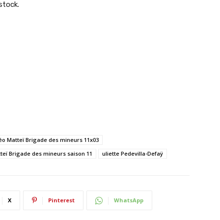
stock.
éo Matteï Brigade des mineurs 11x03
teï Brigade des mineurs saison 11
uliette Pedevilla-Defaÿ
X
Pinterest
WhatsApp