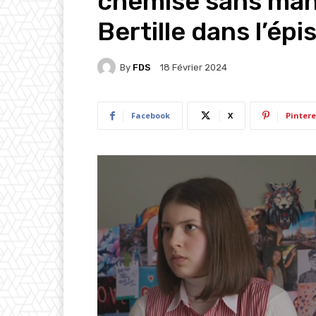
chemise sans man
Bertille dans l’ép
By
FDS
18 Février 2024
Facebook
X
Pintere