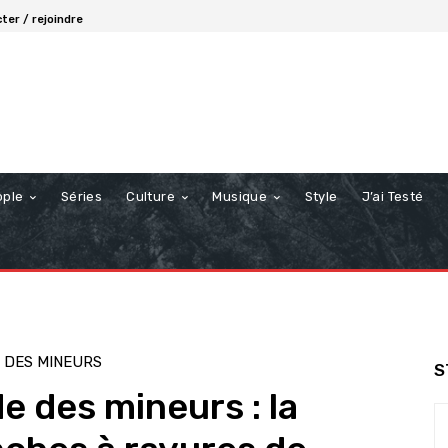
ter / rejoindre
ople
Séries
Culture
Musique
Style
J’ai Testé
 DES MINEURS
S
e des mineurs : la