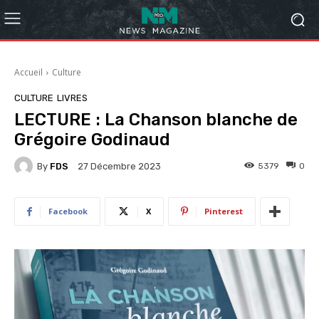
Accueil
Culture
CULTURE
LIVRES
LECTURE : La Chanson blanche de
Grégoire Godinaud
By
FDS
5379
0
27 Décembre 2023
Facebook
X
Pinterest