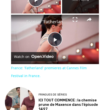
Play Video
×
France: 'Fatherland' premieres at Cannes Film Festival in France.
Play
Watch on
Video
France: 'Fatherland' premieres at Cannes Film
Festival in France.
FRINGUES DE SÉRIES
ICI TOUT COMMENCE : la chemise
prune de Maxence dans l’épisode
1497