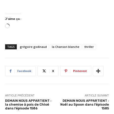
J’aime ça :
C
h
a
r
TAGS
grégoire godinaud
la Chanson blanche
thriller
g
e
m
e
Facebook
X
Pinterest
n
t
…
ARTICLE PRÉCÉDENT
ARTICLE SUIVANT
DEMAIN NOUS APPARTIENT :
DEMAIN NOUS APPARTIENT :
la chemise à pois de Chloé
Noël au Spoon dans l’épisode
dans l’épisode 1586
1585