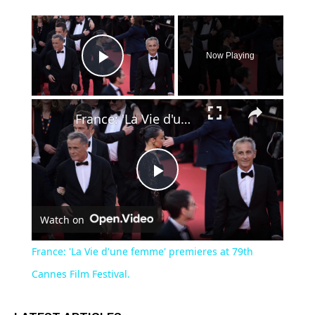
×
Now Playing
Play Video
×
France: 'La Vie d'une femme' premieres at 79th Cannes Film Festival.
Play
Watch on
Video
France: 'La Vie d'une femme' premieres at 79th
Cannes Film Festival.