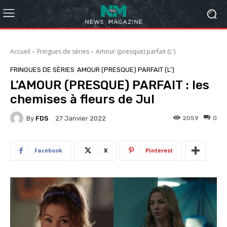
Accueil
Fringues de séries
Amour (presque) parfait (L')
FRINGUES DE SÉRIES
AMOUR (PRESQUE) PARFAIT (L')
L’AMOUR (PRESQUE) PARFAIT : les
chemises à fleurs de Jul
By
FDS
2059
0
27 Janvier 2022
Facebook
X
Pinterest