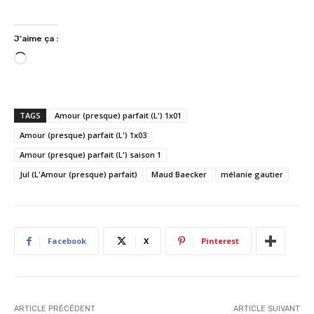
J’aime ça :
C
h
a
r
TAGS
Amour (presque) parfait (L') 1x01
g
Amour (presque) parfait (L') 1x03
e
Amour (presque) parfait (L') saison 1
m
e
Jul (L'Amour (presque) parfait)
Maud Baecker
mélanie gautier
n
t
…
Facebook
X
Pinterest
ARTICLE PRÉCÉDENT
ARTICLE SUIVANT