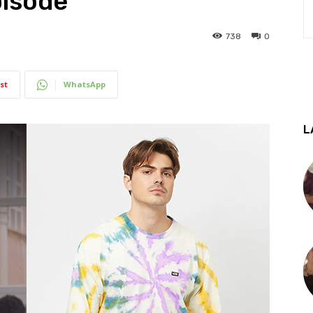
pisode
738
0
st
WhatsApp
L