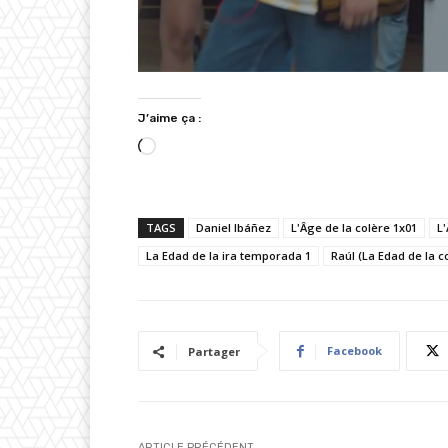
J’aime ça :
C
h
a
TAGS
Daniel Ibáñez
L'Âge de la colère 1x01
L'
r
La Edad de la ira temporada 1
g
Raúl (La Edad de la c
e
m
e
Facebook
Partager
n
t
…
ARTICLE PRÉCÉDENT