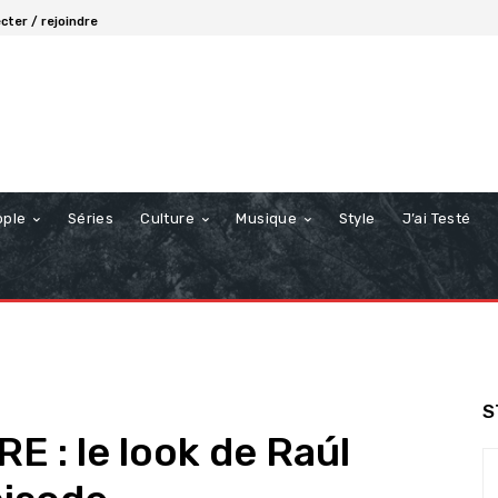
cter / rejoindre
ople
Séries
Culture
Musique
Style
J’ai Testé
S
E : le look de Raúl