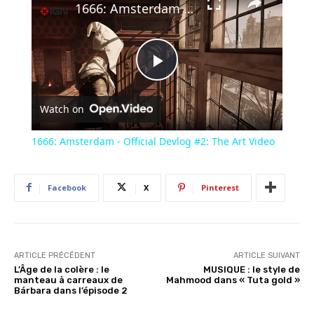
1666: Amsterdam - Official Devlog #2: The Art Video
Play
Watch on
Video
1666: Amsterdam - Official Devlog #2: The Art Video
Facebook
X
Pinterest
ARTICLE PRÉCÉDENT
ARTICLE SUIVANT
L’Âge de la colère : le
MUSIQUE : le style de
manteau à carreaux de
Mahmood dans « Tuta gold »
Bárbara dans l’épisode 2