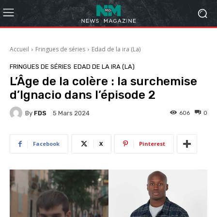
Accueil
Fringues de séries
Edad de la ira (La)
FRINGUES DE SÉRIES
EDAD DE LA IRA (LA)
L’Âge de la colère : la surchemise
d’Ignacio dans l’épisode 2
By
FDS
606
0
5 Mars 2024
Facebook
X
Pinterest