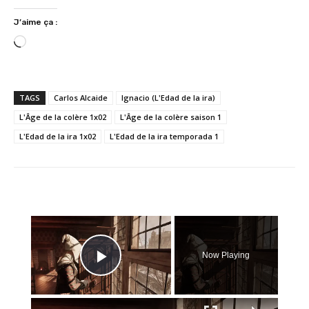
J’aime ça :
C
h
a
r
TAGS
Carlos Alcaide
Ignacio (L'Edad de la ira)
g
L'Âge de la colère 1x02
L'Âge de la colère saison 1
e
L'Edad de la ira 1x02
L'Edad de la ira temporada 1
m
e
n
t
…
×
Now Playing
Play Video
×