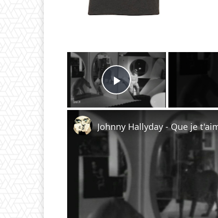
×
Play Video
Johnny Hallyday - Que je t'ai