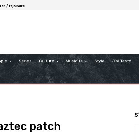
er / rejoindre
ople
Séries
Culture
Musique
Style
J’ai Testé
S
 aztec patch