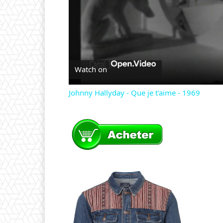
Watch on
Johnny Hallyday - Que je t'aime - 1969