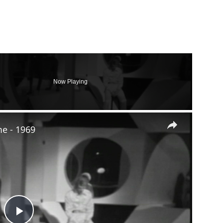
Now Playing
×
me - 1969