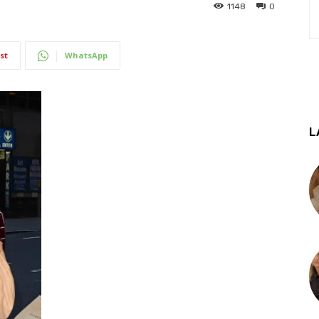
1148
0
st
WhatsApp
L