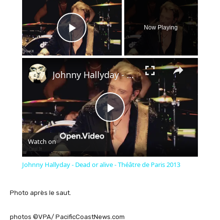
×
Now Playing
Play Video
×
Johnny Hallyday - Dead or alive - Théâtre de Paris 2013
Play
Watch on
Video
Johnny Hallyday - Dead or alive - Théâtre de Paris 2013
Photo après le saut.
photos ©VPA/
PacificCoastNews.com