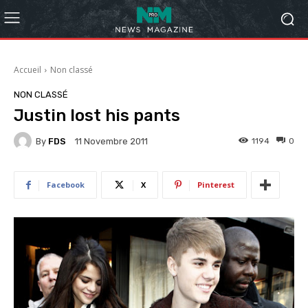
Accueil
Non classé
NON CLASSÉ
Justin lost his pants
By
FDS
1194
0
11 Novembre 2011
Facebook
X
Pinterest