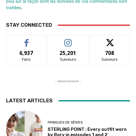
plus sur la façon dont les données de vos commentaires sont
traitées
.
STAY CONNECTED
6,937
25,201
708
Fans
Suiveurs
Suiveurs
- Advertisement -
LATEST ARTICLES
FRINGUES DE SÉRIES
STERLING POINT : Every outfit worn
by Rory in episodes 1 and 2