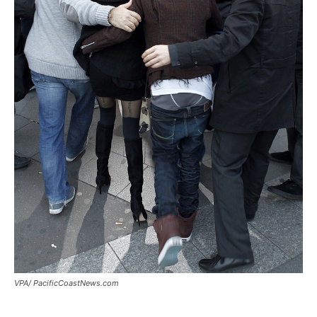
VPA/ PacificCoastNews.com