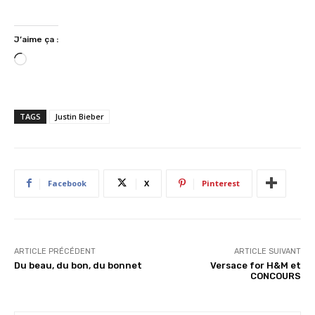
J’aime ça :
C
h
a
r
TAGS
Justin Bieber
g
e
m
e
Facebook
X
Pinterest
n
t
…
ARTICLE PRÉCÉDENT
ARTICLE SUIVANT
Du beau, du bon, du bonnet
Versace for H&M et
CONCOURS