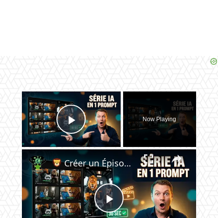
×
Now Playing
Play Video
×
Créer un Épisode de Série Animée IA en Quelques Clics — Shots, Dialogue et Assemblage Live
Play