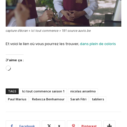
capture d’écran « ici tout commence » 191 source auvio.be
Et voici le lien où vous pourrez les trouver,
dans plein de coloris
J’aime ça :
C
h
a
r
TAGS
Ici tout commence saison 1
nicolas anselmo
g
Paul Marius
Rebecca Benhamour
Sarah Fitri
tabliers
e
m
e
n
Facebook
X
Pinterest