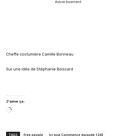
Advertisement
Cheffe costumière Camille Bonneau
Sur une idée de Stéphanie Boissard
J’aime ça :
C
h
a
r
TAGS
free people
Ici tout Commence épisode 1243