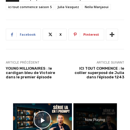
g
ici tout commence saison 5
Julia Vasquez
Neïla Manjaoui
e
m
e
n
Facebook
X
Pinterest
t
…
ARTICLE PRÉCÉDENT
ARTICLE SUIVANT
YOUNG MILLIONAIRES : le
ICI TOUT COMMENCE : le
cardigan bleu de Victoire
collier superposé de Julia
dans le premier épisode
dans l’épisode 1243
×
Now Playing
Play Video