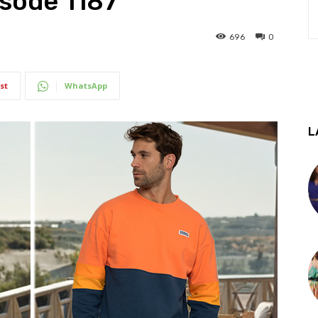
isode 1187
696
0
st
WhatsApp
L