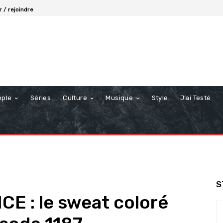
 / rejoindre
ople
Séries
Culture
Musique
Style
J’ai Testé
S
E : le sweat coloré