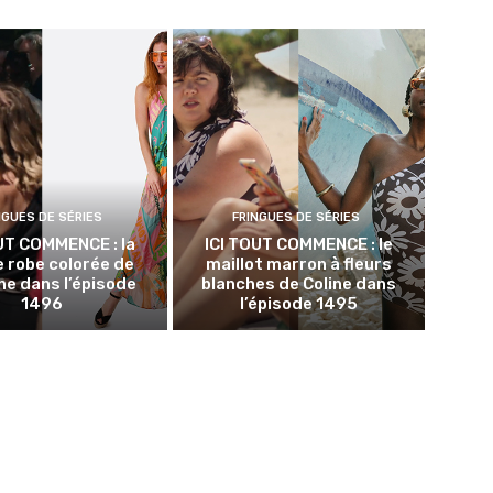
NGUES DE SÉRIES
FRINGUES DE SÉRIES
UT COMMENCE : la
ICI TOUT COMMENCE : le
 robe colorée de
maillot marron à fleurs
e dans l’épisode
blanches de Coline dans
1496
l’épisode 1495