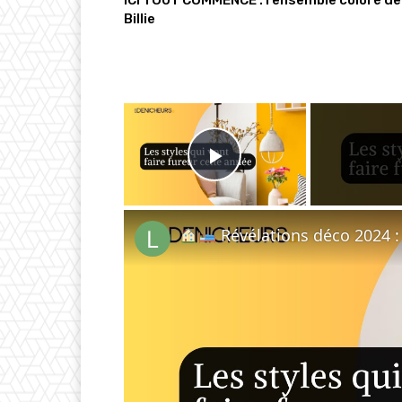
ICI TOUT COMMENCE : l’ensemble coloré de
Billie
×
Play Video
Révélations déco 2024 : les 