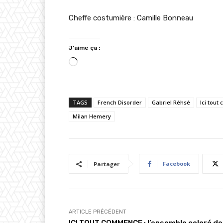
Cheffe costumière : Camille Bonneau
J’aime ça :
C
h
a
TAGS
French Disorder
Gabriel Réhsé
Ici tou
r
Milan Hemery
g
e
m
e
Facebook
Partager
n
t
…
ARTICLE PRÉCÉDENT