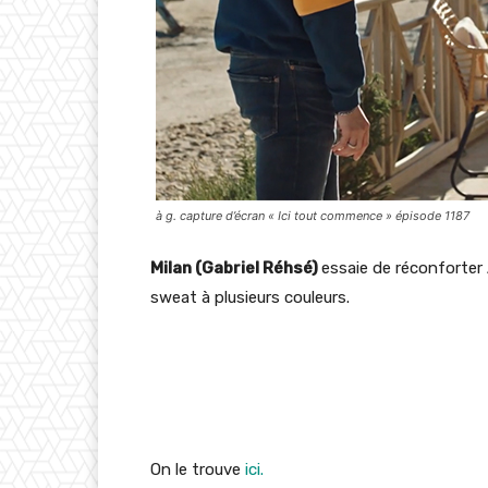
à g. capture d’écran « Ici tout commence » épisode 1187
Milan (Gabriel Réhsé)
essaie de réconforter
sweat à plusieurs couleurs.
On le trouve
ici.