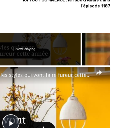
ICI TOUT COMMENCE : la robe d’Anaïs dans
l’épisode 1187
Now Playing
×
styles qui vont faire fureur cette année !