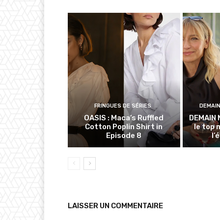
FRINGUES DE SÉRIES
DEMAI
OASIS : Maca’s Ruffled
DEMAIN 
Cotton Poplin Shirt in
le top 
Episode 8
l’
LAISSER UN COMMENTAIRE