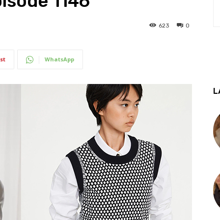
pisode 1146
623
0
st
WhatsApp
L