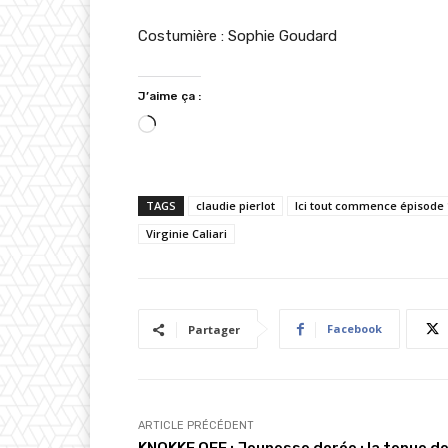
Costumière : Sophie Goudard
J’aime ça :
C
h
a
TAGS
claudie pierlot
Ici tout commence épisode 
r
Virginie Caliari
g
e
m
e
Facebook
Partager
n
t
…
ARTICLE PRÉCÉDENT