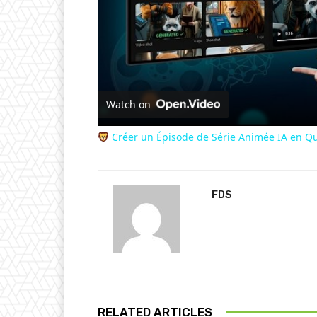
Watch on
Créer un Épisode de Série Animée IA en Qu
FDS
RELATED ARTICLES