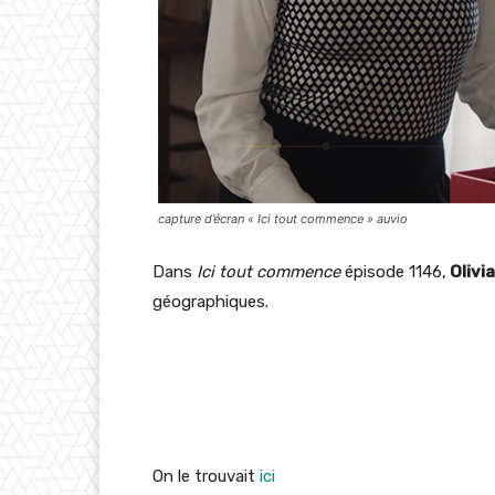
capture d’écran « Ici tout commence » auvio
Dans
Ici tout commence
épisode 1146,
Olivia
géographiques.
On le trouvait
ici