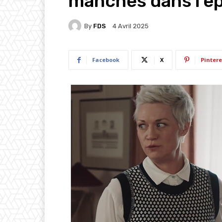
manches dans l’é
By
FDS
4 Avril 2025
Facebook
X
Pintere