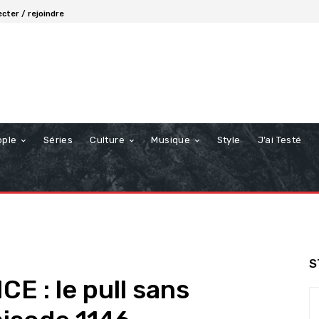
cter / rejoindre
ople
Séries
Culture
Musique
Style
J’ai Testé
S
 : le pull sans