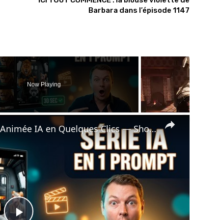
e
ICI TOUT COMMENCE : la blouse violette de
Barbara dans l’épisode 1147
Now Playing
×
 Quelques Clics — Shots, Dialogue et Assemblage Live