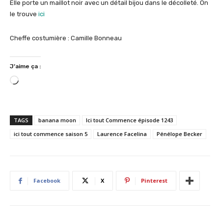
Elle porte un maillot noir avec un détail bijou dans le décolleté. On
le trouve
ici
Cheffe costumière : Camille Bonneau
J’aime ça :
C
h
a
r
TAGS
banana moon
Ici tout Commence épisode 1243
g
ici tout commence saison 5
Laurence Facelina
Pénélope Becker
e
m
e
n
Facebook
X
Pinterest
t
…