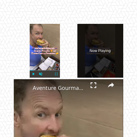
×
Now Playing
×
Play
Unmute
Fullscreen
Aventure Gourmande à Bangkok : Quarter Pounder au Parmesan Crémeux