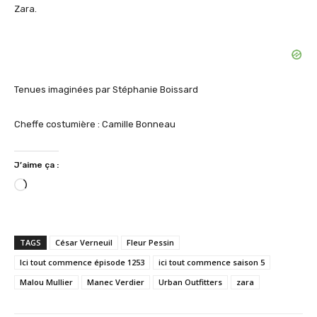
Zara.
Tenues imaginées par Stéphanie Boissard
Cheffe costumière : Camille Bonneau
J’aime ça :
C
h
a
r
TAGS
César Verneuil
Fleur Pessin
g
Ici tout commence épisode 1253
ici tout commence saison 5
e
Malou Mullier
Manec Verdier
Urban Outfitters
zara
m
e
n