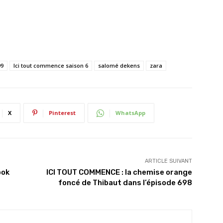
99
Ici tout commence saison 6
salomé dekens
zara
X
Pinterest
WhatsApp
ARTICLE SUIVANT
ook
ICI TOUT COMMENCE : la chemise orange
foncé de Thibaut dans l’épisode 698