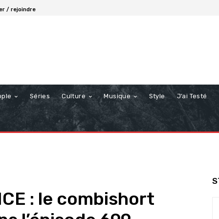
r / rejoindre
ople
Séries
Culture
Musique
Style
J’ai Testé
S
E : le combishort