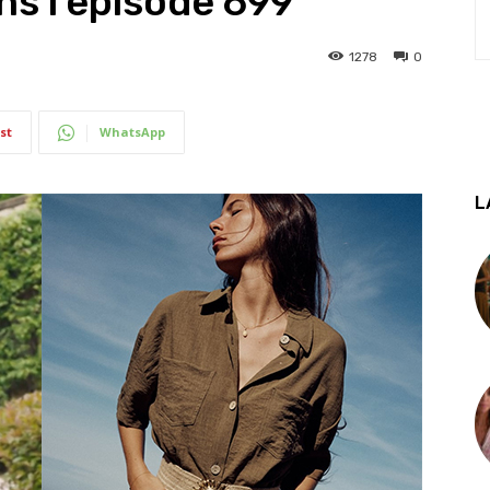
ns l’épisode 699
1278
0
st
WhatsApp
L