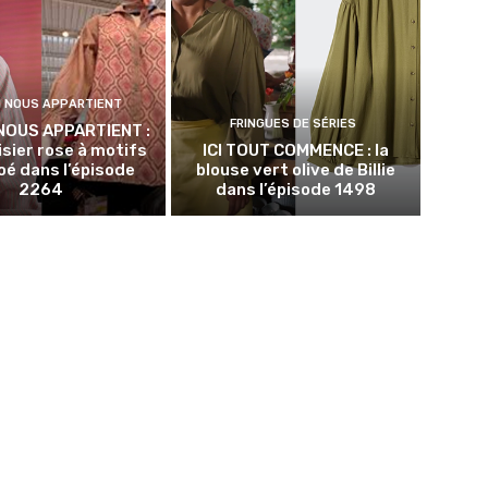
N NOUS APPARTIENT
FRINGUES DE SÉRIES
NOUS APPARTIENT :
isier rose à motifs
ICI TOUT COMMENCE : la
oé dans l’épisode
blouse vert olive de Billie
2264
dans l’épisode 1498