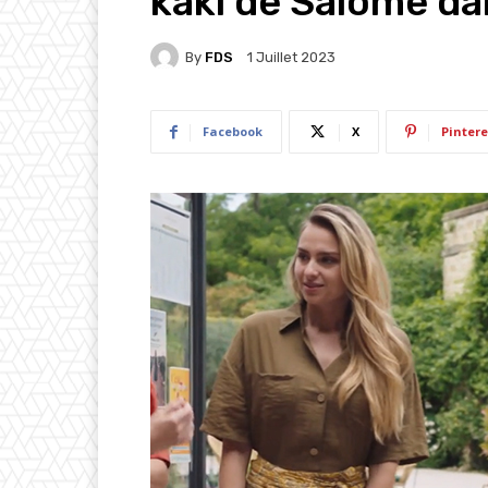
kaki de Salomé da
By
FDS
1 Juillet 2023
Facebook
X
Pintere