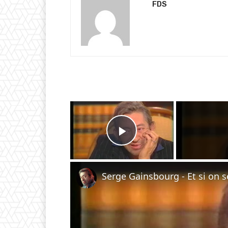
FDS
×
Play Video
Serge Gainsbourg - Et si on se