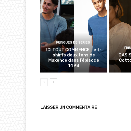
FRINGUES DE SÉRIES
FRI
ICI TOUT COMMENCE : le t-
shirts deux tons de
OASIS
Maxence dans l’épisode
Cotto
1498
LAISSER UN COMMENTAIRE