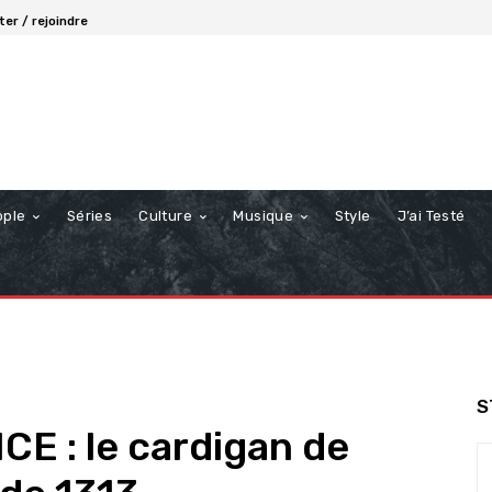
er / rejoindre
ople
Séries
Culture
Musique
Style
J’ai Testé
S
E : le cardigan de