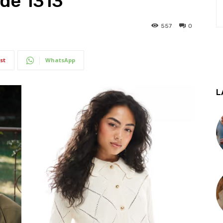
ode 1313
557
0
st
WhatsApp
L