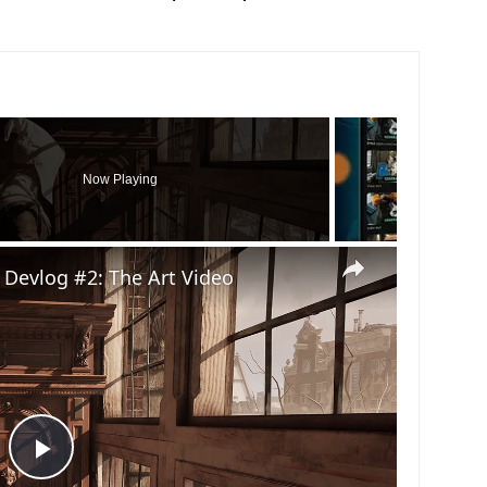
Now Playing
×
 Devlog #2: The Art Video
Play