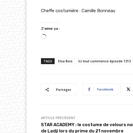
Cheffe costumière : Camille Bonneau
J’aime ça :
C
h
a
TAGS
Elsa Bois
Ici tout commence épisode 1313
r
g
e
m
Facebook
Partager
e
n
t
…
ARTICLE PRÉCÉDENT
STAR ACADEMY : le costume de velours no
de Ladji lors du prime du 21 novembre