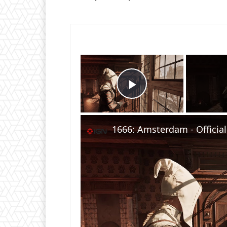
×
Play Video
1666: Amsterdam - Official