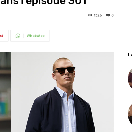
dans l’épisode 301
1326
0
st
WhatsApp
L