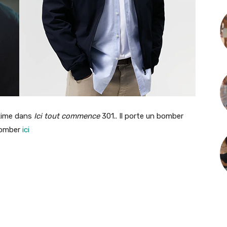
xime dans
Ici tout commence
301.. Il porte un bomber
 bomber
ici