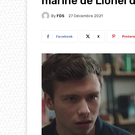
marine de Lionel 
By
FDS
27 Décembre 2021
Facebook
X
Pintere