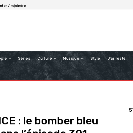
ter / rejoindre
ople
Séries
Culture
Musique
Style
J’ai Testé
S
E : le bomber bleu