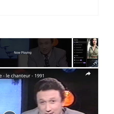
Now Playing
×
- le chanteur - 1991