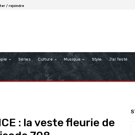
er / rejoindre
ople
Séries
Culture
Musique
Style
J’ai Testé
S
 : la veste fleurie de