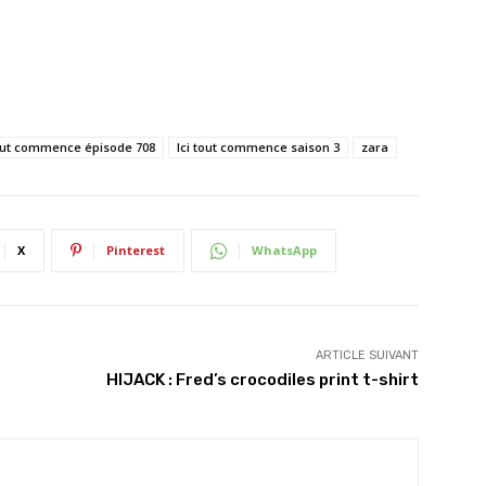
tout commence épisode 708
Ici tout commence saison 3
zara
X
Pinterest
WhatsApp
ARTICLE SUIVANT
HIJACK : Fred’s crocodiles print t-shirt