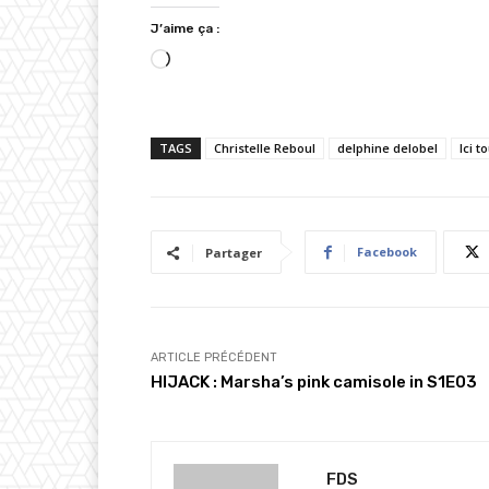
J’aime ça :
C
h
a
TAGS
Christelle Reboul
delphine delobel
Ici 
r
g
e
m
Facebook
Partager
e
n
t
…
ARTICLE PRÉCÉDENT
HIJACK : Marsha’s pink camisole in S1E03
FDS