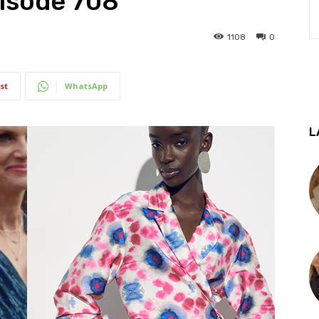
pisode 708
1108
0
st
WhatsApp
L