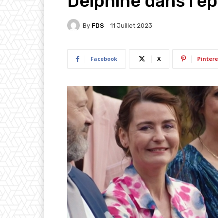
Delphine dans l’é
By
FDS
11 Juillet 2023
Facebook
X
Pintere