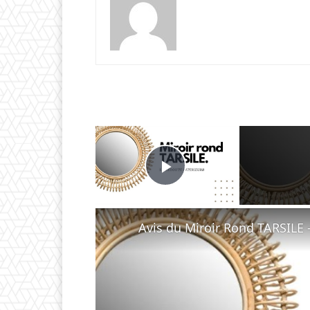
×
Play Video
Avis du Miroir Rond TARSILE 