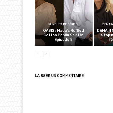
FRINGUES DE SÉRIES
DEMAI
OASIS : Maca’s Ruffled
DEMAIN 
Cotton Poplin Shirt in
le top 
Episode 8
l’
LAISSER UN COMMENTAIRE