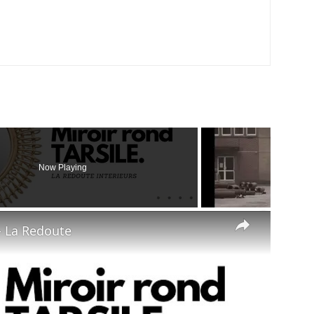
Now Playing
×
- La Redoute