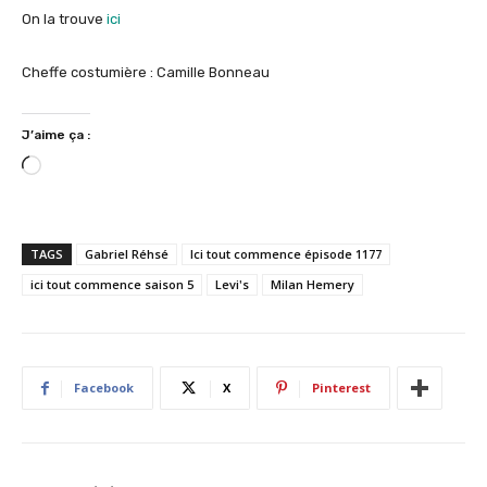
On la trouve
ici
Cheffe costumière : Camille Bonneau
J’aime ça :
C
h
a
r
TAGS
Gabriel Réhsé
Ici tout commence épisode 1177
g
ici tout commence saison 5
Levi's
Milan Hemery
e
m
e
n
Facebook
X
Pinterest
t
…