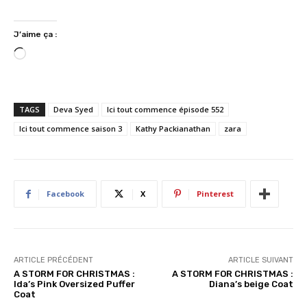
J’aime ça :
C
h
a
r
TAGS
Deva Syed
Ici tout commence épisode 552
g
Ici tout commence saison 3
Kathy Packianathan
zara
e
m
e
n
Facebook
X
Pinterest
t
…
ARTICLE PRÉCÉDENT
ARTICLE SUIVANT
A STORM FOR CHRISTMAS :
A STORM FOR CHRISTMAS :
Ida’s Pink Oversized Puffer
Diana’s beige Coat
Coat