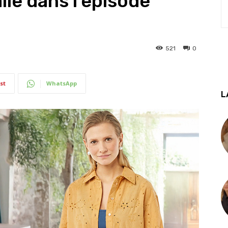
ie dans l’épisode
521
0
st
WhatsApp
L