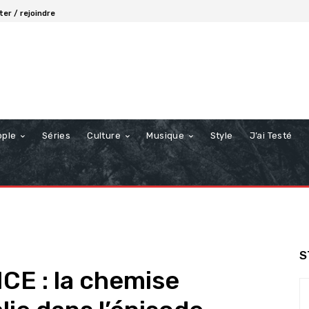
er / rejoindre
ople
Séries
Culture
Musique
Style
J’ai Testé
S
E : la chemise