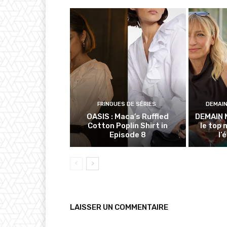
FRINGUES DE SÉRIES
DEMAI
OASIS : Maca’s Ruffled
DEMAIN 
Cotton Poplin Shirt in
le top 
Episode 8
l’
LAISSER UN COMMENTAIRE