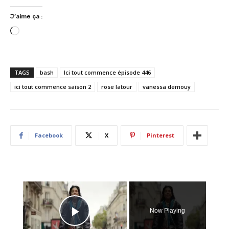
J’aime ça :
C
h
a
r
TAGS
bash
Ici tout commence épisode 446
g
ici tout commence saison 2
rose latour
vanessa demouy
e
m
e
n
Facebook
X
Pinterest
t
…
×
Now Playing
Play Video