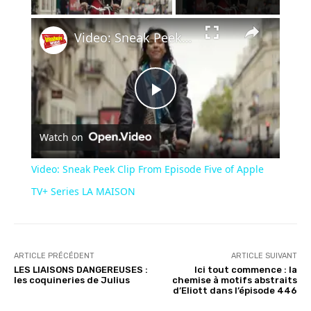
×
Video: Sneak Peek Clip From Episode Five of Apple TV+ Series LA MAISON
Play
Watch on
Video
Video: Sneak Peek Clip From Episode Five of Apple
TV+ Series LA MAISON
ARTICLE PRÉCÉDENT
ARTICLE SUIVANT
LES LIAISONS DANGEREUSES :
Ici tout commence : la
les coquineries de Julius
chemise à motifs abstraits
d’Eliott dans l’épisode 446