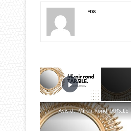
FDS
×
Play Video
Avis du Miroir Rond TARSILE 