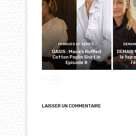
FRINGUES DE SÉRIES
DEMAI
OASIS : Maca’s Ruffled
DEMAIN 
Cotton Poplin Shirt in
le top 
Episode 8
l’
LAISSER UN COMMENTAIRE