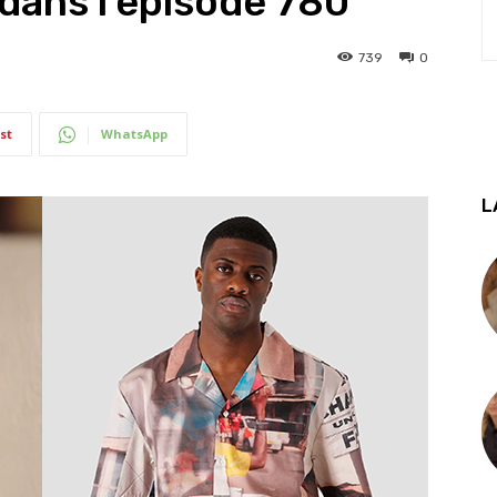
 dans l’épisode 780
739
0
st
WhatsApp
L