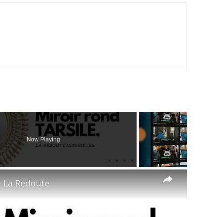
Now Playing
×
- La Redoute