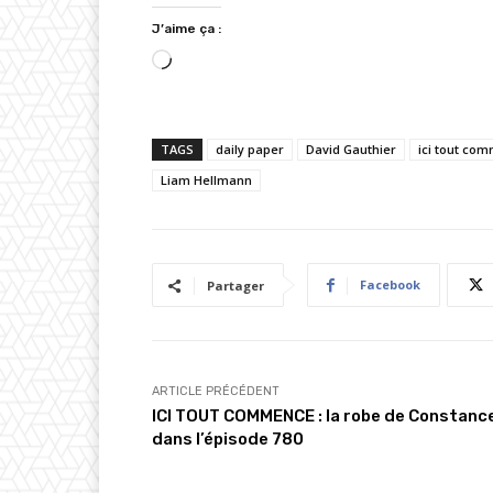
J’aime ça :
C
h
a
TAGS
daily paper
David Gauthier
ici tout co
r
Liam Hellmann
g
e
m
e
Facebook
Partager
n
t
…
ARTICLE PRÉCÉDENT
ICI TOUT COMMENCE : la robe de Constanc
dans l’épisode 780