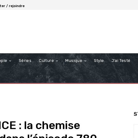
er / rejoindre
ople
Séries
Culture
Musique
Style
J’ai Testé
S
E : la chemise