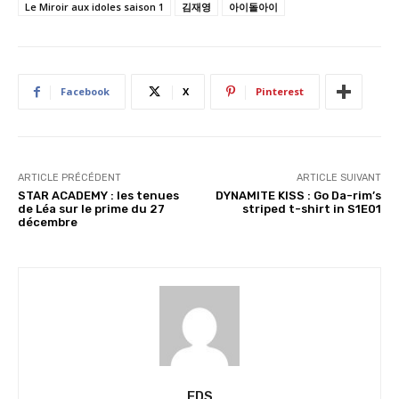
Le Miroir aux idoles saison 1
김재영
아이돌아이
m
e
n
t
…
Facebook
X
Pinterest
ARTICLE PRÉCÉDENT
ARTICLE SUIVANT
STAR ACADEMY : les tenues
DYNAMITE KISS : Go Da-rim’s
de Léa sur le prime du 27
striped t-shirt in S1E01
décembre
FDS