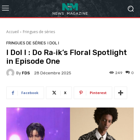
Accueil
Fringues de séries
FRINGUES DE SÉRIES
I DOL I
I Dol I : Do Ra‑ik’s Floral Spotlight
in Episode One
By
FDS
249
0
28 Décembre 2025
Facebook
X
Pinterest