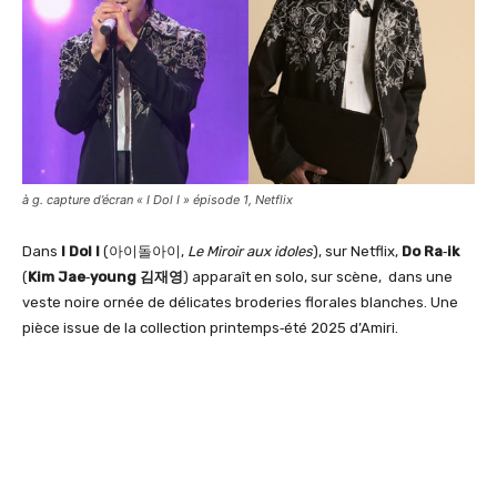
à g. capture d’écran « I Dol I » épisode 1, Netflix
Dans
I Dol I
(아이돌아이,
Le Miroir aux idoles
), sur Netflix,
Do Ra‑ik
(
Kim Jae‑young 김재영
) apparaît en solo, sur scène, dans une
veste noire ornée de délicates broderies florales blanches. Une
pièce issue de la collection printemps‑été 2025 d’Amiri.