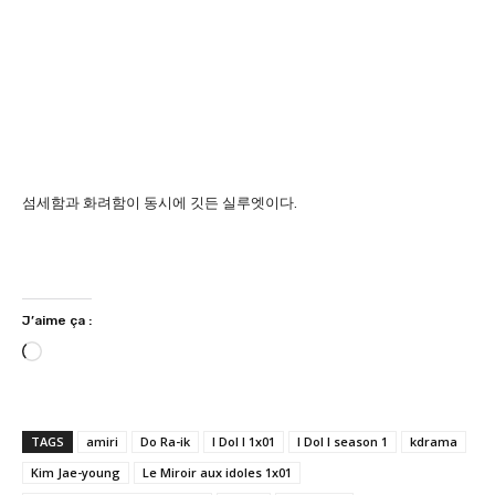
섬세함과 화려함이 동시에 깃든 실루엣이다.
J’aime ça :
C
h
a
r
TAGS
amiri
Do Ra-ik
I Dol I 1x01
I Dol I season 1
kdrama
g
Kim Jae-young
Le Miroir aux idoles 1x01
e