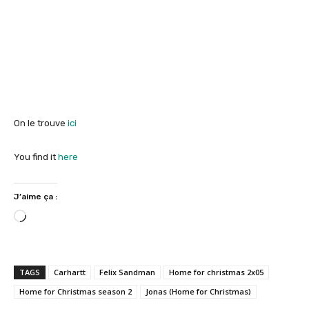
On le trouve
ici
You find it
here
J’aime ça :
C
h
a
r
TAGS
Carhartt
Felix Sandman
Home for christmas 2x05
g
Home for Christmas season 2
Jonas (Home for Christmas)
e