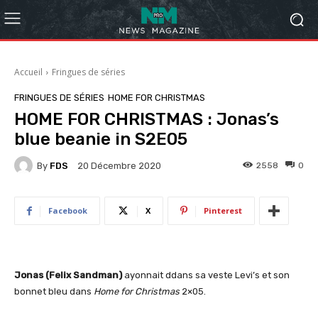
Accueil
Fringues de séries
FRINGUES DE SÉRIES
HOME FOR CHRISTMAS
HOME FOR CHRISTMAS : Jonas’s
blue beanie in S2E05
By
FDS
2558
0
20 Décembre 2020
Facebook
X
Pinterest
Jonas (Felix Sandman)
ayonnait ddans sa veste Levi’s et son
bonnet bleu dans
Home for Christmas
2×05.