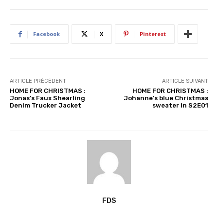
m
e
n
Facebook
X
Pinterest
t
…
ARTICLE PRÉCÉDENT
ARTICLE SUIVANT
HOME FOR CHRISTMAS :
HOME FOR CHRISTMAS :
Jonas’s Faux Shearling
Johanne’s blue Christmas
Denim Trucker Jacket
sweater in S2E01
FDS