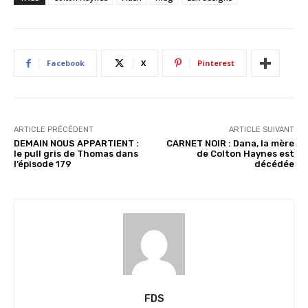
g
e
m
e
Facebook
X
Pinterest
n
t
…
ARTICLE PRÉCÉDENT
ARTICLE SUIVANT
DEMAIN NOUS APPARTIENT :
CARNET NOIR : Dana, la mère
le pull gris de Thomas dans
de Colton Haynes est
l’épisode 179
décédée
FDS