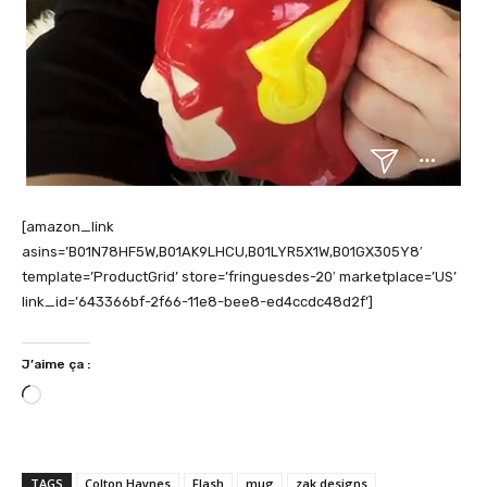
[amazon_link
asins=’B01N78HF5W,B01AK9LHCU,B01LYR5X1W,B01GX305Y8′
template=’ProductGrid’ store=’fringuesdes-20′ marketplace=’US’
link_id=’643366bf-2f66-11e8-bee8-ed4ccdc48d2f’]
J’aime ça :
C
h
a
r
TAGS
Colton Haynes
Flash
mug
zak designs