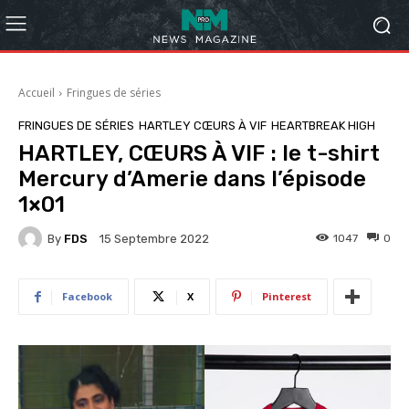
Accueil
Fringues de séries
FRINGUES DE SÉRIES
HARTLEY CŒURS À VIF
HEARTBREAK HIGH
HARTLEY, CŒURS À VIF : le t-shirt
Mercury d’Amerie dans l’épisode
1×01
By
FDS
1047
0
15 Septembre 2022
Facebook
X
Pinterest