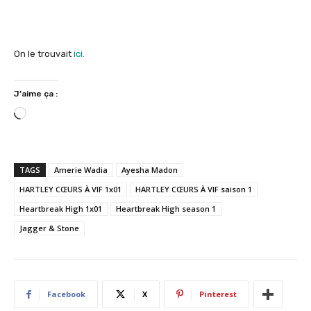
On le trouvait
ici.
J’aime ça :
C
h
a
r
TAGS
Amerie Wadia
Ayesha Madon
g
HARTLEY CŒURS À VIF 1x01
HARTLEY CŒURS À VIF saison 1
e
Heartbreak High 1x01
Heartbreak High season 1
m
e
Jagger & Stone
n
t
…
Facebook
X
Pinterest