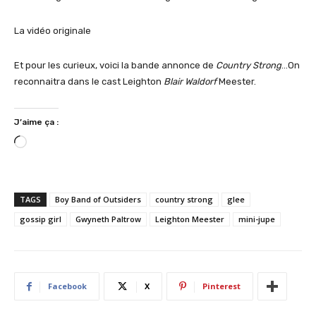
La vidéo originale
Et pour les curieux, voici la bande annonce de
Country Strong
…On
reconnaitra dans le cast Leighton
Blair Waldorf
Meester.
J’aime ça :
C
h
a
r
TAGS
Boy Band of Outsiders
country strong
glee
g
gossip girl
Gwyneth Paltrow
Leighton Meester
mini-jupe
e
m
e
n
Facebook
X
Pinterest
t
…