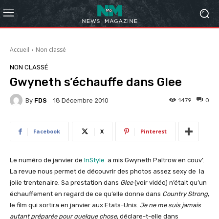
Accueil
Non classé
NON CLASSÉ
Gwyneth s’échauffe dans Glee
By
FDS
1479
0
18 Décembre 2010
Facebook
X
Pinterest
Le numéro de janvier de
InStyle
a mis Gwyneth Paltrow en couv’.
La revue nous permet de découvrir des photos assez sexy de la
jolie trentenaire. Sa prestation dans
Glee
(voir vidéo) n’était qu’un
échauffement en regard de ce qu’elle donne dans
Country Strong
,
le film qui sortira en janvier aux Etats-Unis.
Je ne me suis jamais
autant préparée pour quelque chose
, déclare-t-elle dans