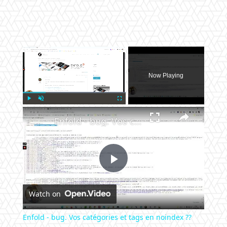
×
Now Playing
×
Play
Unmute
Fullscreen
Enfold - bug. Vos catégories et tags en noindex ??
Play
Watch on
Video
Enfold - bug. Vos catégories et tags en noindex ??