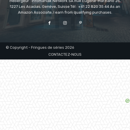
Hébergeur : Infomaniak Network SA Rue Eugène-Marziano 25,
1227 Les Acacias, Genève, Suisse Tél : +41 22 820 35 44 As an
Amazon Associate, I earn from qualifying purchases.
© Copyright - Fringues de séries 2026
CONTACTEZ-NOUS