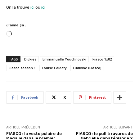
On la trouve
ici
ou
ici
J’aime ça :
C
h
a
r
TAGS
Dickies
Emmanuelle Youchnovski
Fiasco 1x02
g
Fiasco season 1
Louise Coldefy
Ludivine (Fiasco)
e
m
e
n
Facebook
X
Pinterest
t
…
ARTICLE PRÉCÉDENT
ARTICLE SUIVANT
FIASCO : la veste polaire de
FIASCO : le pull à rayures de
Magalie dans le premier
Gabrielle dans l’épisode 2