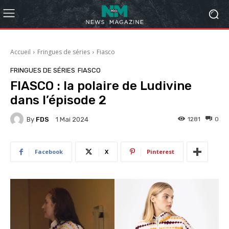
Accueil
Fringues de séries
Fiasco
FRINGUES DE SÉRIES
FIASCO
FIASCO : la polaire de Ludivine
dans l’épisode 2
By
FDS
1281
0
1 Mai 2024
Facebook
X
Pinterest