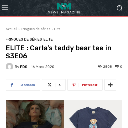
Accueil
Fringues de séries
Elite
FRINGUES DE SÉRIES
ELITE
ELITE : Carla’s teddy bear tee in
S3E06
By
FDS
2808
0
16 Mars 2020
Facebook
X
Pinterest